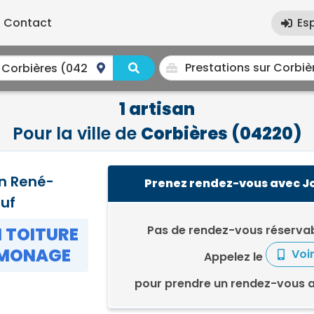
Contact
Es
1 artisan
Pour la ville de
Corbières (04220)
n René-
Prenez rendez-vous avec J
uf
Pas de rendez-vous réservab
 TOITURE
MONAGE
Voi
Appelez le
pour prendre un rendez-vous 