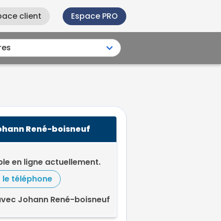
pace client
Espace PRO
ohann René-boisneuf
le en ligne actuellement.
r le téléphone
avec Johann René-boisneuf