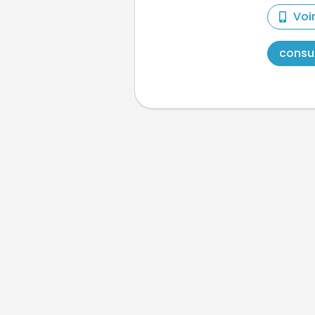
Voi
consul